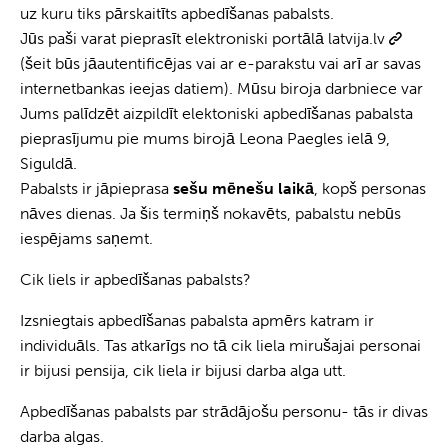
uz kuru tiks pārskaitīts apbedīšanas pabalsts.
Jūs paši varat pieprasīt elektroniski portālā
latvija.lv
(šeit būs jāautentificējas vai ar e-parakstu vai arī ar savas
internetbankas ieejas datiem). Mūsu biroja darbniece var
Jums palīdzēt aizpildīt elektoniski apbedīšanas pabalsta
pieprasījumu pie mums birojā Leona Paegles ielā 9,
Siguldā.
Pabalsts ir jāpieprasa
sešu mēnešu laikā
, kopš personas
nāves dienas. Ja šis termiņš nokavēts, pabalstu nebūs
iespējams saņemt.
Cik liels ir apbedīšanas pabalsts?
Izsniegtais apbedīšanas pabalsta apmērs katram ir
individuāls. Tas atkarīgs no tā cik liela mirušajai personai
ir bijusi pensija, cik liela ir bijusi darba alga utt.
Apbedīšanas pabalsts par strādājošu personu- tās ir divas
darba algas.