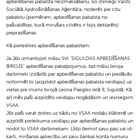
apbedīšanas pabalsta neizmaksāšanu, ko izsniegs Valsts
Sociālā Apdrošināšanas Aģentūra, noderēs pie citu
pabalstu (piemēram, apbedīšanas pabalsta no
pašvaldības, kurā mirušais cilvēks ir bijis deklarēts)
pieprasīšanas.
Kā pieteikties apbedīšanas pabalstam:
Ja Jūs izmantojiet mūsu SIA “SIGULDAS APBEDĪŠANAS
BIROJS” apbedīšanas pakalpojumus, tad mūsu biroja
darbinieki izstāstīs par apbedīšanas pabalstu un piedāvās
noformēt to (aizpildot apbedīšanas pabalsta veidlapu) uz
vietas pie mums birojā Leona Paegles ielā 9, Siguldā. Kā
arī mēs paši aizpildīto veidlapu nogādāsim un iesniegsim
VSAA.
Jūs paši varat doties uz kādu no VSAA nodaļu klātienē un
aizpildīt pieteikuma veidlapu par apbedīšanas pabalstu un
nodot to VSAA darbiniekam. Līdzi ņemot savu pasi vai id-
karti, miršanas apliecību un savu bankas konta numuru