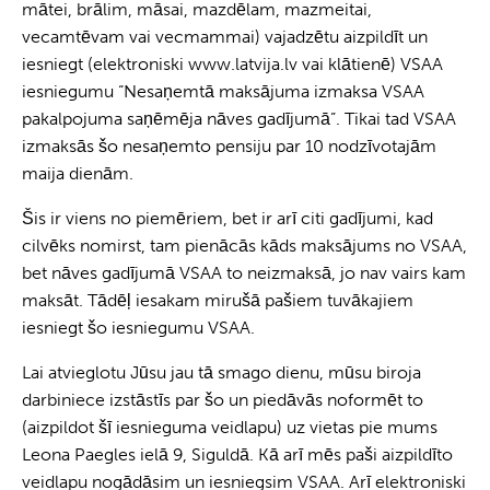
mātei, brālim, māsai, mazdēlam, mazmeitai,
vecamtēvam vai vecmammai) vajadzētu aizpildīt un
iesniegt (elektroniski www.latvija.lv vai klātienē) VSAA
iesniegumu “Nesaņemtā maksājuma izmaksa VSAA
pakalpojuma saņēmēja nāves gadījumā”. Tikai tad VSAA
izmaksās šo nesaņemto pensiju par 10 nodzīvotajām
maija dienām.
Šis ir viens no piemēriem, bet ir arī citi gadījumi, kad
cilvēks nomirst, tam pienācās kāds maksājums no VSAA,
bet nāves gadījumā VSAA to neizmaksā, jo nav vairs kam
maksāt. Tādēļ iesakam mirušā pašiem tuvākajiem
iesniegt šo iesniegumu VSAA.
Lai atvieglotu Jūsu jau tā smago dienu, mūsu biroja
darbiniece izstāstīs par šo un piedāvās noformēt to
(aizpildot šī iesnieguma veidlapu) uz vietas pie mums
Leona Paegles ielā 9, Siguldā. Kā arī mēs paši aizpildīto
veidlapu nogādāsim un iesniegsim VSAA. Arī elektroniski