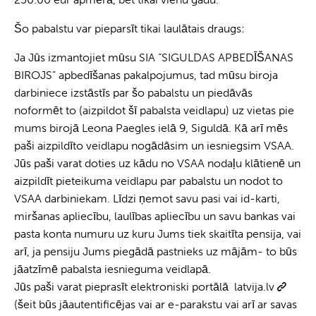
Šo pabalstu var pieparsīt tikai laulātais draugs:
Ja Jūs izmantojiet mūsu SIA “SIGULDAS APBEDĪŠANAS
BIROJS” apbedīšanas pakalpojumus, tad mūsu biroja
darbiniece izstāstīs par šo pabalstu un piedāvās
noformēt to (aizpildot šī pabalsta veidlapu) uz vietas pie
mums birojā Leona Paegles ielā 9, Siguldā. Kā arī mēs
paši aizpildīto veidlapu nogādāsim un iesniegsim VSAA.
Jūs paši varat doties uz kādu no VSAA nodaļu klātienē un
aizpildīt pieteikuma veidlapu par pabalstu un nodot to
VSAA darbiniekam. Līdzi ņemot savu pasi vai id-karti,
miršanas apliecību, laulības apliecību un savu bankas vai
pasta konta numuru uz kuru Jums tiek skaitīta pensija, vai
arī, ja pensiju Jums piegādā pastnieks uz mājām- to būs
jāatzīmē pabalsta iesnieguma veidlapā.
Jūs paši varat pieprasīt elektroniski portālā
latvija.lv
(šeit būs jāautentificējas vai ar e-parakstu vai arī ar savas