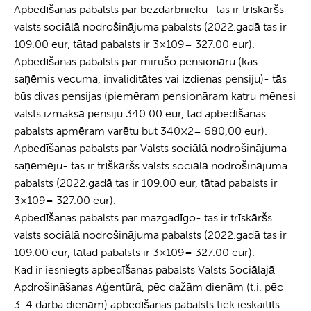
Apbedīšanas pabalsts par bezdarbnieku- tas ir trīskāršs
valsts sociālā nodrošinājuma pabalsts (2022.gadā tas ir
109.00 eur, tātad pabalsts ir 3×109= 327.00 eur).
Apbedīšanas pabalsts par mirušo pensionāru (kas
saņēmis vecuma, invaliditātes vai izdienas pensiju)- tās
būs divas pensijas (piemēram pensionāram katru mēnesi
valsts izmaksā pensiju 340.00 eur, tad apbedīšanas
pabalsts apmēram varētu but 340×2= 680,00 eur).
Apbedīšanas pabalsts par Valsts sociālā nodrošinājuma
saņēmēju- tas ir trīškāršs valsts sociālā nodrošinājuma
pabalsts (2022.gadā tas ir 109.00 eur, tātad pabalsts ir
3×109= 327.00 eur).
Apbedīšanas pabalsts par mazgadīgo- tas ir trīskāršs
valsts sociālā nodrošinājuma pabalsts (2022.gadā tas ir
109.00 eur, tātad pabalsts ir 3×109= 327.00 eur).
Kad ir iesniegts apbedīšanas pabalsts Valsts Sociālajā
Apdrošināšanas Aģentūrā, pēc dažām dienām (t.i. pēc
3-4 darba dienām) apbedīšanas pabalsts tiek ieskaitīts