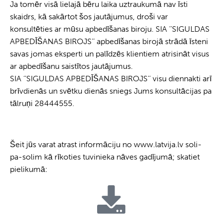
Ja tomēr visā lielajā bēru laika uztraukumā nav īsti
skaidrs, kā sakārtot šos jautājumus, droši var
konsultēties ar mūsu apbedīšanas biroju. SIA ‘’SIGULDAS
APBEDĪŠANAS BIROJS’’ apbedīšanas birojā strādā īsteni
savas jomas eksperti un palīdzēs klientiem atrisināt visus
ar apbedīšanu saistītos jautājumus.
SIA ‘’SIGULDAS APBEDĪŠANAS BIROJS’’ visu diennakti arī
brīvdienās un svētku dienās sniegs Jums konsultācijas pa
tālruņi 28444555.
Šeit jūs varat atrast informāciju no www.latvija.lv soli-
pa-solim kā rīkoties tuvinieka nāves gadījumā; skatiet
pielikumā: