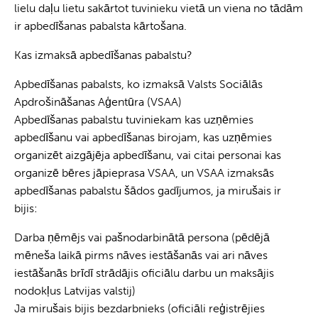
lielu daļu lietu sakārtot tuvinieku vietā un viena no tādām
ir apbedīšanas pabalsta kārtošana.
Kas izmaksā apbedīšanas pabalstu?
Apbedīšanas pabalsts, ko izmaksā Valsts Sociālās
Apdrošināšanas Aģentūra (VSAA)
Apbedīšanas pabalstu tuviniekam kas uzņēmies
apbedīšanu vai apbedīšanas birojam, kas uzņēmies
organizēt aizgājēja apbedīšanu, vai citai personai kas
organizē bēres jāpieprasa VSAA, un VSAA izmaksās
apbedīšanas pabalstu šādos gadījumos, ja mirušais ir
bijis:
Darba ņēmējs vai pašnodarbinātā persona (pēdējā
mēneša laikā pirms nāves iestāšanās vai ari nāves
iestāšanās brīdī strādājis oficiālu darbu un maksājis
nodokļus Latvijas valstij)
Ja mirušais bijis bezdarbnieks (oficiāli reģistrējies