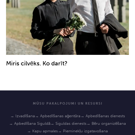
Miris cilvēks. Ko darīt?
MŪSU PAKALPOJUMI UN RESURSI
→ Izvadīšana
→ Apbedīšanas aģentūra
→ Apbedīšanas dienests
→ Apbedīšana Siguldā
→ Siguldas dienests
→ Bēru organizēšana
→ Kapu apmales
→ Pieminekļu izgatavošana