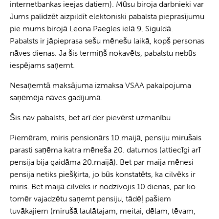
internetbankas ieejas datiem). Mūsu biroja darbnieki var
Jums palīdzēt aizpildīt elektoniski pabalsta pieprasījumu
pie mums birojā Leona Paegles ielā 9, Siguldā.
Pabalsts ir jāpieprasa sešu mēnešu laikā, kopš personas
nāves dienas. Ja šis termiņš nokavēts, pabalstu nebūs
iespējams saņemt.
Nesaņemtā maksājuma izmaksa VSAA pakalpojuma
saņēmēja nāves gadījumā.
Šis nav pabalsts, bet arī der pievērst uzmanību.
Piemēram, miris pensionārs 10.maijā, pensiju mirušais
parasti saņēma katra mēneša 20. datumos (attiecīgi arī
pensija bija gaidāma 20.maijā). Bet par maija mēnesi
pensija netiks piešķirta, jo būs konstatēts, ka cilvēks ir
miris. Bet maijā cilvēks ir nodzīvojis 10 dienas, par ko
tomēr vajadzētu saņemt pensiju, tādēļ pašiem
tuvākajiem (mirušā laulātajam, meitai, dēlam, tēvam,