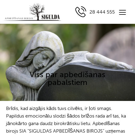
28 444 555
Viss par apbedīšanas
pabalstiem
Brīdis, kad aizgājis kāds tuvs cilvēks, ir ļoti smags.
Papildus emocionālu slodzi šādos brīžos rada arī tas, ka
jānokārto gana daudz birokrātisku lietu. Apbedīšanas
birojs SIA “SIGULDAS APBEDĪŠANAS BIROJS” uzņemas