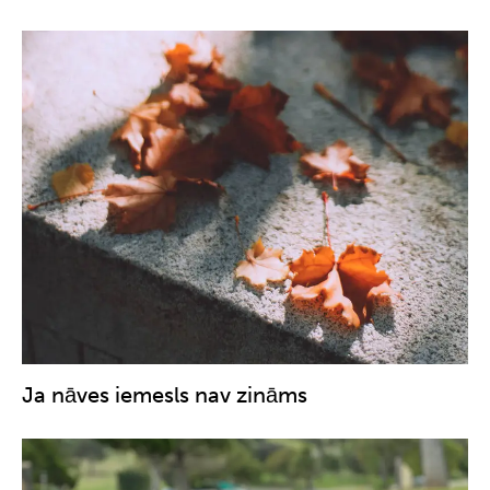
Ja nāves iemesls nav zināms