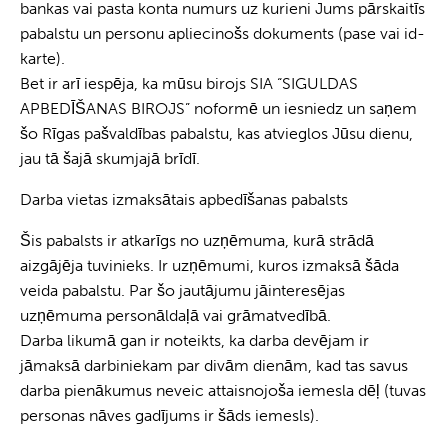
bankas vai pasta konta numurs uz kurieni Jums pārskaitīs
pabalstu un personu apliecinošs dokuments (pase vai id-
karte).
Bet ir arī iespēja, ka mūsu birojs SIA “SIGULDAS
APBEDĪŠANAS BIROJS” noformē un iesniedz un saņem
šo Rīgas pašvaldības pabalstu, kas atvieglos Jūsu dienu,
jau tā šajā skumjajā brīdī.
Darba vietas izmaksātais apbedīšanas pabalsts
Šis pabalsts ir atkarīgs no uzņēmuma, kurā strādā
aizgājēja tuvinieks. Ir uzņēmumi, kuros izmaksā šāda
veida pabalstu. Par šo jautājumu jāinteresējas
uzņēmuma personāldaļā vai grāmatvedībā.
Darba likumā gan ir noteikts, ka darba devējam ir
jāmaksā darbiniekam par divām dienām, kad tas savus
darba pienākumus neveic attaisnojoša iemesla dēļ (tuvas
personas nāves gadījums ir šāds iemesls).