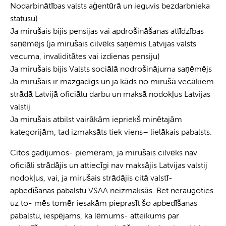
Nodarbinātības valsts aģentūrā un ieguvis bezdarbnieka
statusu)
Ja mirušais bijis pensijas vai apdrošināšanas atlīdzības
saņēmējs (ja mirušais cilvēks saņēmis Latvijas valsts
vecuma, invaliditātes vai izdienas pensiju)
Ja mirušais bijis Valsts sociālā nodrošinājuma saņēmējs
Ja mirušais ir mazgadīgs un ja kāds no mirušā vecākiem
strādā Latvijā oficiālu darbu un maksā nodokļus Latvijas
valstij
Ja mirušais atbilst vairākām iepriekš minētajām
kategorijām, tad izmaksāts tiek viens– lielākais pabalsts.
Citos gadījumos- piemēram, ja mirušais cilvēks nav
oficiāli strādājis un attiecīgi nav maksājis Latvijas valstij
nodokļus, vai, ja mirušais strādājis citā valstī-
apbedīšanas pabalstu VSAA neizmaksās. Bet neraugoties
uz to- mēs tomēr iesakām pieprasīt šo apbedīšanas
pabalstu, iespējams, ka lēmums- atteikums par