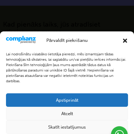
Kad pienāks laiks, jūs atradīsiet
atbalstu pie mums
Pārvaldīt piekrišanu
Kontakti:
Lai nodrošinātu vislabāko lietotāja pieredzi, mēs izmantojam tādas
Leona Paegles iela 9
tehnoloģijas kā sīkdatnes, lai saglabātu un/vai piekļūtu ierīces informācijai.
Sigulda, LV-2150
Piekrišana šīm tehnoloģijām ļaus mums apstrādāt tādus datus kā
pārlūkošanas paradumi vai unikālie ID šajā vietnē. Nepiekrišana vai
Siguldas apbedīšanas birojs
piekrišanas atsaukšana var negatīvi ietekmēt noteiktas funkcijas un
darbības.
Sazināties:
siguldasab@inbox.lv
Apstiprināt
tel: +371 28 444 555
Atcelt
Siguldas apbedīšanas birojs
Skatīt iestatījumus
Visas tiesības aizsargātas
©2026