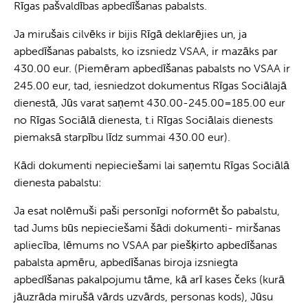
Rīgas pašvaldības apbedīšanas pabalsts.
Ja mirušais cilvēks ir bijis Rīgā deklarējies un, ja
apbedīšanas pabalsts, ko izsniedz VSAA, ir mazāks par
430.00 eur. (Piemēram apbedīšanas pabalsts no VSAA ir
245.00 eur, tad, iesniedzot dokumentus Rīgas Sociālajā
dienestā, Jūs varat saņemt 430.00-245.00=185.00 eur
no Rīgas Sociālā dienesta, t.i Rīgas Sociālais dienests
piemaksā starpību līdz summai 430.00 eur).
Kādi dokumenti nepieciešami lai saņemtu Rīgas Sociālā
dienesta pabalstu:
Ja esat nolēmuši paši personīgi noformēt šo pabalstu,
tad Jums būs nepieciešami šādi dokumenti- miršanas
apliecība, lēmums no VSAA par piešķirto apbedīšanas
pabalsta apmēru, apbedīšanas biroja izsniegta
apbedīšanas pakalpojumu tāme, kā arī kases čeks (kurā
jāuzrāda mirušā vārds uzvārds, personas kods), Jūsu