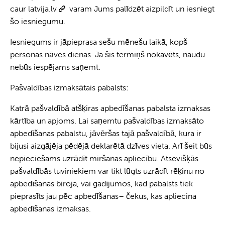
caur
latvija.lv
varam Jums palīdzēt aizpildīt un iesniegt
šo iesniegumu.
Iesniegums ir jāpieprasa sešu mēnešu laikā, kopš
personas nāves dienas. Ja šis termiņš nokavēts, naudu
nebūs iespējams saņemt.
Pašvaldības izmaksātais pabalsts:
Katrā pašvaldībā atšķiras apbedīšanas pabalsta izmaksas
kārtība un apjoms. Lai saņemtu pašvaldības izmaksāto
apbedīšanas pabalstu, jāvēršas tajā pašvaldībā, kura ir
bijusi aizgājēja pēdējā deklarētā dzīves vieta. Arī šeit būs
nepieciešams uzrādīt miršanas apliecību. Atsevišķās
pašvaldībās tuviniekiem var tikt lūgts uzrādīt rēķinu no
apbedīšanas biroja, vai gadījumos, kad pabalsts tiek
pieprasīts jau pēc apbedīšanas– čekus, kas apliecina
apbedīšanas izmaksas.