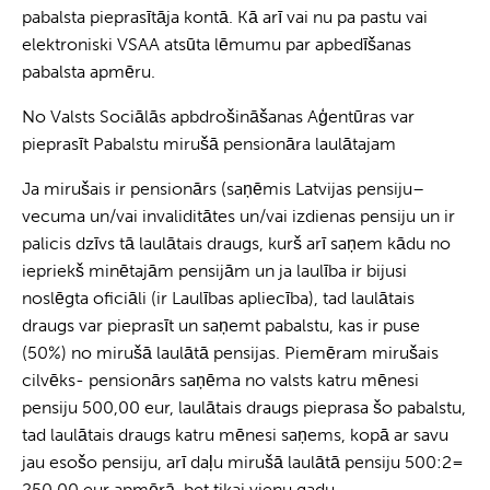
pabalsta pieprasītāja kontā. Kā arī vai nu pa pastu vai
elektroniski VSAA atsūta lēmumu par apbedīšanas
pabalsta apmēru.
No Valsts Sociālās apbdrošināšanas Aģentūras var
pieprasīt Pabalstu mirušā pensionāra laulātajam
Ja mirušais ir pensionārs (saņēmis Latvijas pensiju–
vecuma un/vai invaliditātes un/vai izdienas pensiju un ir
palicis dzīvs tā laulātais draugs, kurš arī saņem kādu no
iepriekš minētajām pensijām un ja laulība ir bijusi
noslēgta oficiāli (ir Laulības apliecība), tad laulātais
draugs var pieprasīt un saņemt pabalstu, kas ir puse
(50%) no mirušā laulātā pensijas. Piemēram mirušais
cilvēks- pensionārs saņēma no valsts katru mēnesi
pensiju 500,00 eur, laulātais draugs pieprasa šo pabalstu,
tad laulātais draugs katru mēnesi saņems, kopā ar savu
jau esošo pensiju, arī daļu mirušā laulātā pensiju 500:2=
250.00 eur apmērā, bet tikai vienu gadu.