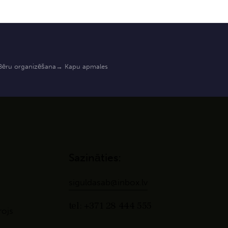
ēru organizēšana
→ Kapu apmales
Sazināties:
siguldasab@inbox.lv
tel: +371 28 444 555
rojs