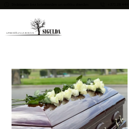
Strādajam bez brīvdienām un svētku dienām
+371 28 444