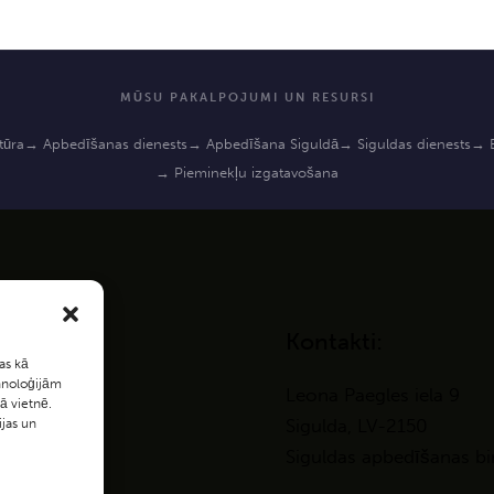
MŪSU PAKALPOJUMI UN RESURSI
tūra
→ Apbedīšanas dienests
→ Apbedīšana Siguldā
→ Siguldas dienests
→ B
→ Pieminekļu izgatavošana
s
Kontakti:
as kā
ie
ehnoloģijām
Leona Paegles iela 9
ā vietnē.
Sigulda, LV-2150
ijas un
Siguldas apbedīšanas bi