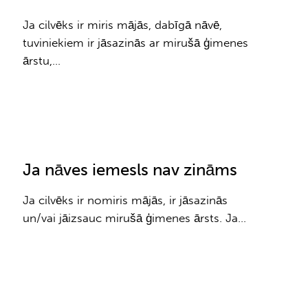
Ja cilvēks ir miris mājās, dabīgā nāvē,
tuviniekiem ir jāsazinās ar mirušā ģimenes
ārstu,…
Ja nāves iemesls nav zināms
Ja cilvēks ir nomiris mājās, ir jāsazinās
un/vai jāizsauc mirušā ģimenes ārsts. Ja…