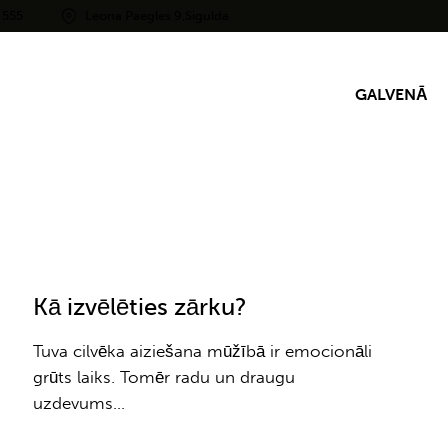
 555
Leona Paegles 9,Sigulda
GALVENĀ
Kā izvēlēties zārku?
Tuva cilvēka aiziešana mūžībā ir emocionāli
grūts laiks. Tomēr radu un draugu
uzdevums…