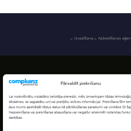
→ Izvadīšana
→ Apbedīšanas aģen
Pārvaldīt piekrišanu
Kad pienāks laiks, jū
Lai nodrošinātu vislabāko lietotāja pieredzi, mēs izmantojam tādas tehnoloģij
atradīsiet atbalstu p
sīkdatnes, lai saglabātu un/vai piekļūtu ierīces informācijai. Piekrišana šīm t
ļaus mums apstrādāt tādus datus kā pārlūkošanas paradumi vai unikālie ID šaj
mums
Nepiekrišana vai piekrišanas atsaukšana var negatīvi ietekmēt noteiktas funkc
darbības.