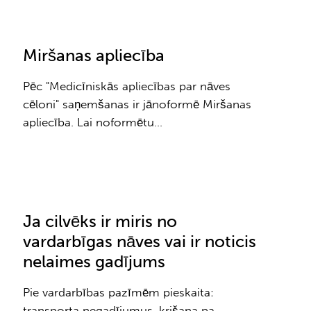
Miršanas apliecība
Pēc "Medicīniskās apliecības par nāves
cēloni" saņemšanas ir jānoformē Miršanas
apliecība. Lai noformētu…
Ja cilvēks ir miris no
vardarbīgas nāves vai ir noticis
nelaimes gadījums
Pie vardarbības pazīmēm pieskaita:
transporta negadījumus, krišana pa