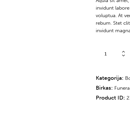
Aquia sit amet
invidunt labor
voluptua. At v
rebum. Stet cli
invidunt magna 
Kategorija:
B
Birkas:
Funera
Product ID:
2