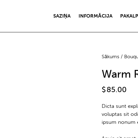
SAZIŅA
INFORMĀCIJA
PAKAL
Sākums
Bouqu
Warm 
$
85.00
Dicta sunt ex
voluptas sit od
ipsum nonum e