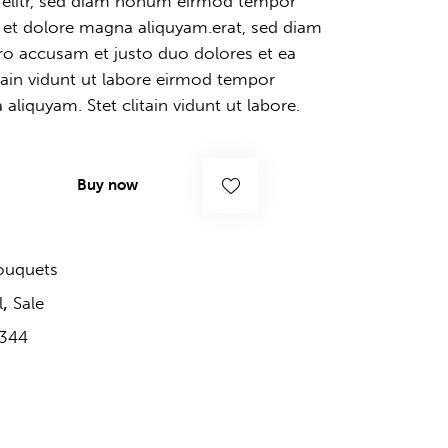
, elitr, sed diam nonum eirmod tempor
e et dolore magna aliquyam.erat, sed diam
ero accusam et justo duo dolores et ea
tain vidunt ut labore eirmod tempor
aliquyam. Stet clitain vidunt ut labore.
Buy now
ouquets
,
l
Sale
344