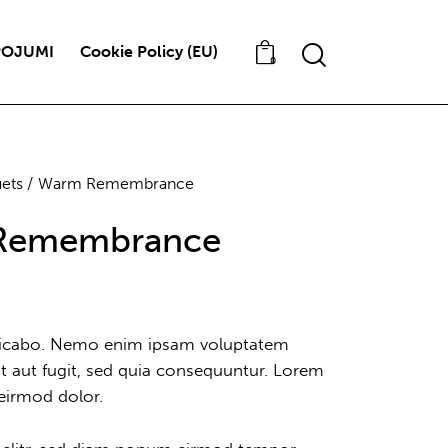
POJUMI
Cookie Policy (EU)
0
ets
Warm Remembrance
Remembrance
plicabo. Nemo enim ipsam voluptatem
it aut fugit, sed quia consequuntur. Lorem
irmod dolor.