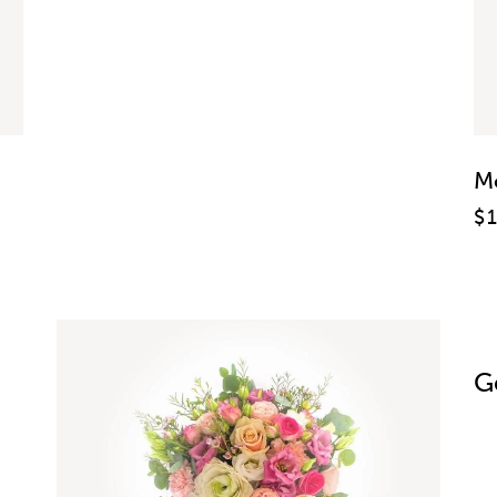
M
$
G