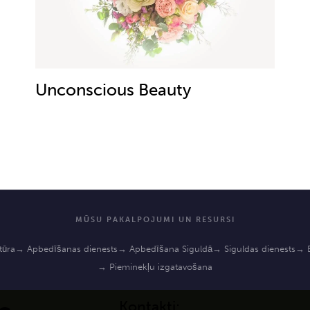
Unconscious Beauty
MŪSU PAKALPOJUMI UN RESURSI
tūra
→ Apbedīšanas dienests
→ Apbedīšana Siguldā
→ Siguldas dienests
→ B
→ Pieminekļu izgatavošana
Kontakti: